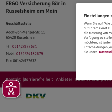
ERGO Versicherung Bär in
Rüsselsheim am Main
Einstellungen
Wenn Sie auf "Alle 
Geschäftsstelle
auf Ihrem Gerät zu
Adolf-von-Menzel-Str. 11
die Messung von Ma
65428 Rüsselsheim
Verfügung zu stelle
möchten, ist leide
Tel:
06142/977631
Entscheidungen jed
Sie unter
Datensc
Mobil:
0151/24182679
Fax:
06142/977632
Kontakt
Barrierefreiheit
Anbieter
Datenschutz
Site