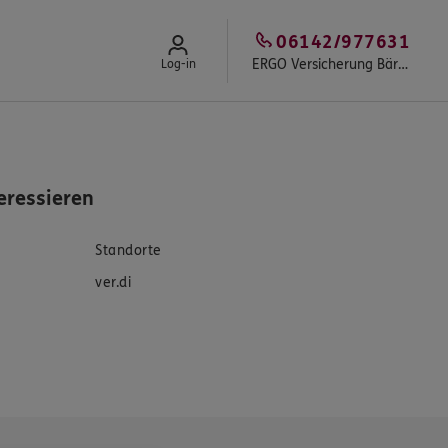
06142/977631
ERGO Versicherung Bär in Rüsselsheim am Main
Log-in
eressieren
Standorte
ver.di