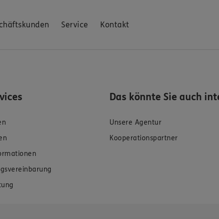
chäftskunden
Service
Kontakt
rvices
Das könnte Sie auch int
en
Unsere Agentur
en
Kooperationspartner
formationen
gsvereinbarung
tung