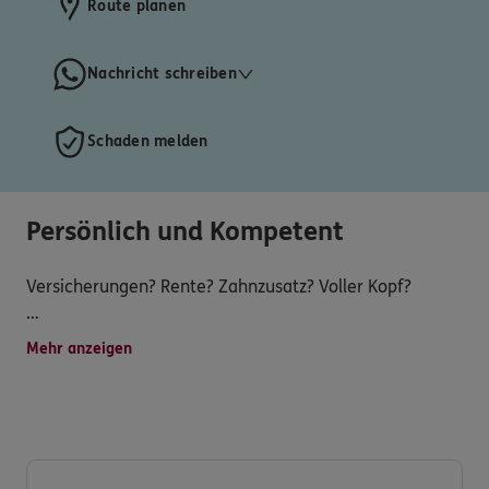
Route planen
Nachricht schreiben
Schaden melden
Persönlich und Kompetent
Versicherungen? Rente? Zahnzusatz? Voller Kopf?
Jeder kennt das Thema - Aber muss es wirklich
Mehr anzeigen
kompliziert sein?
Ist die Haftpflicht Pflicht? Brauch ich eine
Rechtsschutzversicherung? Schutz für Zahnersatz, auch
wenn es schon zu spät ist?