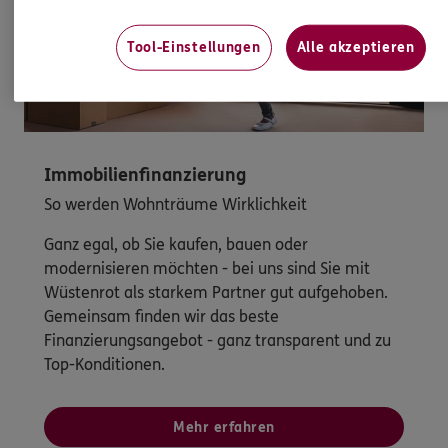
Tool-Einstellungen
Alle akzeptieren
Immobilienfinanzierung
So werden Wohnträume Wirklichkeit
Ganz egal, ob Sie kaufen, bauen oder
modernisieren möchten - bei uns sind Sie mit
Wüstenrot als starkem Partner gut aufgehoben.
Gemeinsam finden wir das beste
Finanzierungsangebot - ganz transparent und zu
Top-Konditionen.
Mehr erfahren