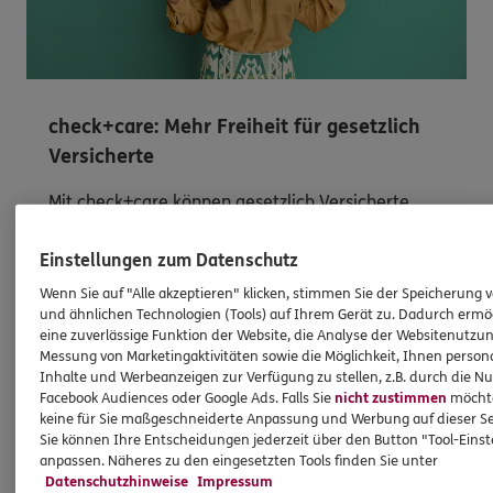
check+care: Mehr Freiheit für gesetzlich
Versicherte
Mit check+care können gesetzlich Versicherte
ihren Status prüfen und individuell upgraden.
Einstellungen zum Datenschutz
Wenn Sie auf "Alle akzeptieren" klicken, stimmen Sie der Speicherung 
Mehr zu check+care
und ähnlichen Technologien (Tools) auf Ihrem Gerät zu. Dadurch ermö
eine zuverlässige Funktion der Website, die Analyse der Websitenutzun
Messung von Marketingaktivitäten sowie die Möglichkeit, Ihnen persona
Inhalte und Werbeanzeigen zur Verfügung zu stellen, z.B. durch die N
Facebook Audiences oder Google Ads. Falls Sie
nicht zustimmen
möchten
keine für Sie maßgeschneiderte Anpassung und Werbung auf dieser Se
Sie können Ihre Entscheidungen jederzeit über den Button "Tool-Eins
anpassen. Näheres zu den eingesetzten Tools finden Sie unter
Datenschutzhinweise
Impressum