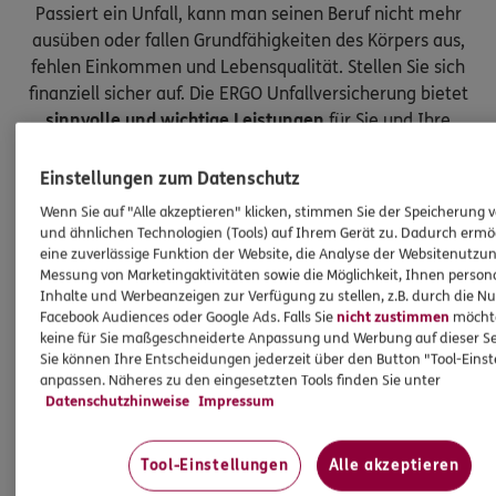
Passiert ein Unfall, kann man seinen Beruf nicht mehr
ausüben oder fallen Grundfähigkeiten des Körpers aus,
fehlen Einkommen und Lebensqualität. Stellen Sie sich
finanziell sicher auf. Die ERGO Unfallversicherung bietet
sinnvolle und wichtige Leistungen
für Sie und Ihre
Kinder.
Einstellungen zum Datenschutz
Wenn Sie auf "Alle akzeptieren" klicken, stimmen Sie der Speicherung 
und ähnlichen Technologien (Tools) auf Ihrem Gerät zu. Dadurch ermö
eine zuverlässige Funktion der Website, die Analyse der Websitenutzun
Messung von Marketingaktivitäten sowie die Möglichkeit, Ihnen persona
Inhalte und Werbeanzeigen zur Verfügung zu stellen, z.B. durch die N
Facebook Audiences oder Google Ads. Falls Sie
nicht zustimmen
möchten
keine für Sie maßgeschneiderte Anpassung und Werbung auf dieser Se
Sie können Ihre Entscheidungen jederzeit über den Button "Tool-Eins
anpassen. Näheres zu den eingesetzten Tools finden Sie unter
Datenschutzhinweise
Impressum
Tool-Einstellungen
Alle akzeptieren