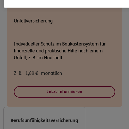
Unfallversicherung
Individueller Schutz im Baukastensystem für
finanzielle und praktische Hilfe nach einem
Unfall, z. B. im Haushalt.
Z. B.
1,89
€
monatlich
Jetzt informieren
Berufsunfähigkeitsversicherung